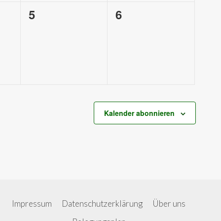
0
0
5
6
tungen,
Veranstaltungen,
Veranstaltungen,
Kalender abonnieren
Impressum
Datenschutzerklärung
Über uns