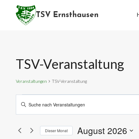
Zum
Inhalt
TSV Ernsthausen
springen
TSV-Veranstaltung
Veranstaltungen
TSV-Veranstaltung
Veranstaltungen
Veranstaltungen
Bitte
Schlüsselwort
Suche
eingeben.
und
August 2026
Suche
Dieser Monat
nach