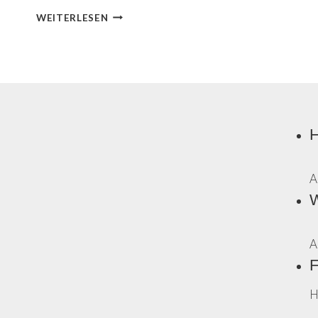
T
WEITERLESEN
I
S
C
H
T
E
N
H
N
I
S
A
I
N
W
2
0
2
A
4
F
H