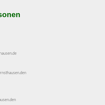
sonen
thausen.de
ernsthausen.den
ausen.den