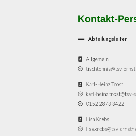
Kontakt-Per
Abteilungsleiter
Allgemein
tischtennis@tsv-erns
Karl-Heinz Trost
karl-heinz.trost@tsv-
0152 2873 3422
Lisa Krebs
lisa.krebs@tsv-ernsth